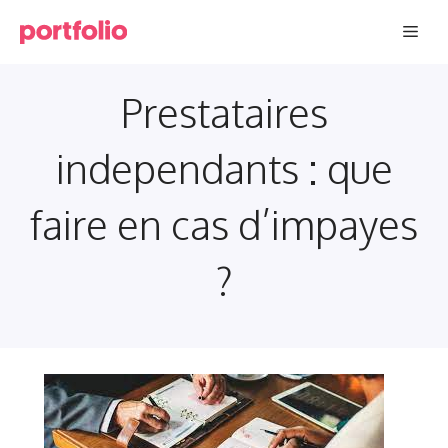
Aller
Men
au
contenu
Prestataires
independants : que
faire en cas d’impayes
?