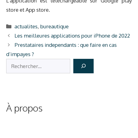
L’application est téléchargeable sur Google play
store et App store.
Catégories
actualites
,
bureautique
Les meilleures applications pour iPhone de 2022
Prestataires independants : que faire en cas
d’impayes ?
Rechercher
À propos